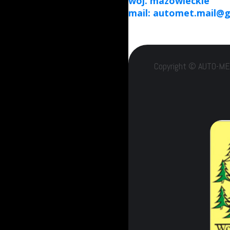
woj. mazowieckie
mail: automet.mail@
Copyright © AUTO-MET 