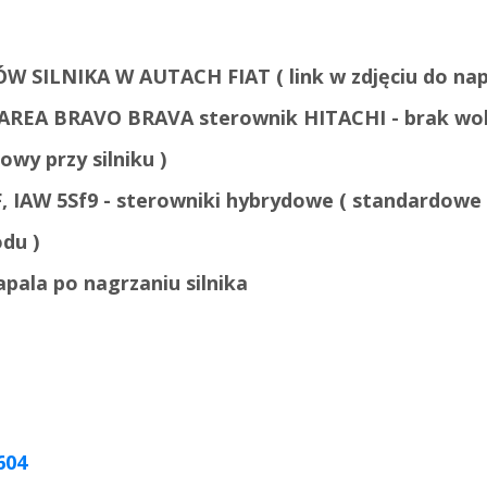
 SILNIKA W AUTACH FIAT ( link w zdjęciu do n
MAREA BRAVO BRAVA sterownik HITACHI - brak wol
y przy silniku )
, IAW 5Sf9 - sterowniki hybrydowe ( standardowe 
u )
apala po nagrzaniu silnika
604