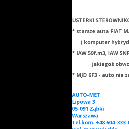
USTERKI STEROWNIKÓW
* starsze auta FIAT 
( komputer hybrydow
* IAW 59f.m3, IAW 5NF
jakiegoś obwod
* MJD 6F3 - auto nie z
AUTO-MET
Lipowa 3
05-091 Ząbki
Warszawa
Tel.kom. +48 604-333-