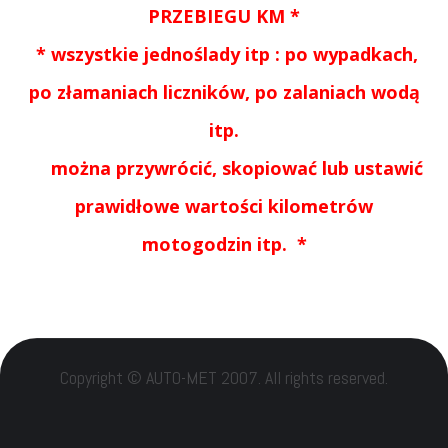
PRZEBIEGU KM *
* wszystkie jednoślady itp : po wypadkach,
po złamaniach liczników, po zalaniach wodą
itp.
można przywrócić, skopiować lub ustawić
prawidłowe wartości kilometrów
motogodzin itp. *
Copyright © AUTO-MET 2007. All rights reserved.